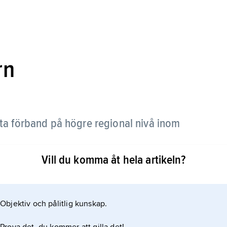
rn
tta förband på högre regional nivå inom
Vill du komma åt hela artikeln?
attack- och spaningsdivisioner samt
 med delar i Norrköping. Eskadern organiserades
och spaningen tillfördes 1966.
Objektiv och pålitlig kunskap.