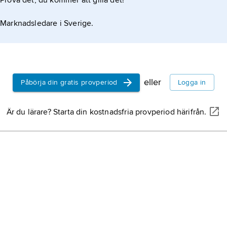
Prova det, du kommer att gilla det!
Marknadsledare i Sverige.
eller
Påbörja din gratis provperiod
Logga in
Är du lärare? Starta din kostnadsfria provperiod härifrån.