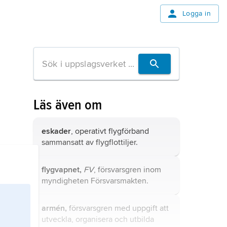
Logga in
Läs även om
eskader
, operativt flygförband
sammansatt av flygflottiljer.
flygvapnet,
FV
, försvarsgren inom
myndigheten
Försvarsmakten
.
armén,
försvarsgren med uppgift att
utveckla, organisera och utbilda