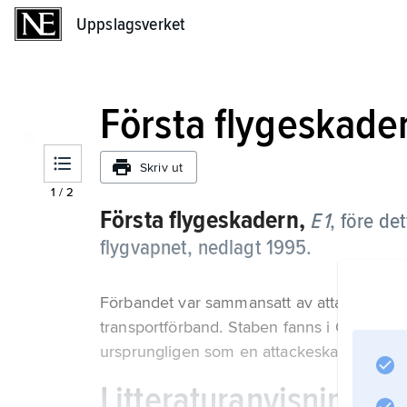
Uppslagsverket
Uppslagsverket
Första flygeskade
Skriv ut
1
/
2
Första flygeskadern,
E 1
,
före de
flygvapnet, nedlagt 1995.
Förbandet var sammansatt av attack-, lätt 
transportförband. Staben fanns i Göteborg
ursprungligen som en attackeskader 1942, 
Litteraturanvisning