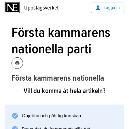
Uppslagsverket
Uppslagsverket
Logga in
Första kammarens
nationella parti
Första kammarens nationella
parti,
riksdagsparti, bildat 1912 då
Vill du komma åt hela artikeln?
högern i första kammaren enades
genom att Förenade högerpartiet och
Första kammarens moderata parti
Objektiv och pålitlig kunskap.
sammanslogs.