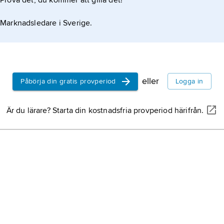
Prova det, du kommer att gilla det!
Marknadsledare i Sverige.
eller
Påbörja din gratis provperiod
Logga in
Är du lärare? Starta din kostnadsfria provperiod härifrån.