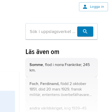
Logga in
Läs även om
Somme
, flod i norra Frankrike; 245
km.
Foch
,
Ferdinand,
född 2 oktober
1851, död 20 mars 1929, fransk
militär, ententens överbefälhavare
1918.
andra världskriget,
krig 1939–45