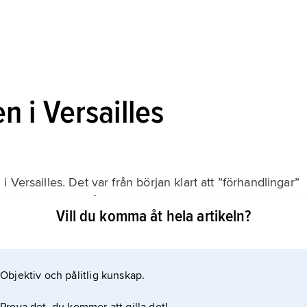
 i Versailles
Versailles. Det var från början klart att ”förhandlingar”
d och dess motståndare än mellan dessa senare stater
Vill du komma åt hela artikeln?
 deltog överhuvud taget inte som förhandlingsparter
faktum. Fredskonferensen bestod av en plenarförsamling
Objektiv och pålitlig kunskap.