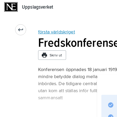
Uppslagsverket
Uppslagsverket
första världskriget
Fredskonferensen
Skriv ut
Konferensen öppnades 18 januari 1919 i 
mindre betydde dialog mellan Tysklan
inbördes. De tidigare centralmakterna
utan kom att ställas inför fullbordat 
sammansatt