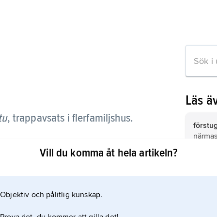
Läs ä
tu
,
trappavsats i flerfamiljshus.
förstu
närmast
avgrän
Vill du komma åt hela artikeln?
(stuga)
traditi
farstu,
nyare b
ikeln
stadsm
Objektiv och pålitlig kunskap.
hall,
en
kappr
och/ell