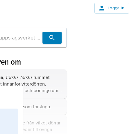
Logga in
ven om
ga,
förstu
,
farstu
, rummet
 innanför ytterdörren,
sat från kök och boningsrum
, speciellt i fråga om äldre,
onella hustyper, medan man i
detsamma som
förstuga
.
yggnader och särskilt i
iljö använder ord som
tambur
,
tréutrymme från vilket dörrar
um
eller
hall
.
er trappor leder till övriga