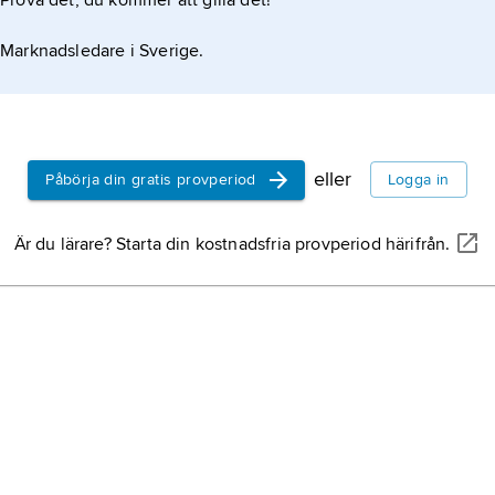
Prova det, du kommer att gilla det!
utrymm
lägenh
Marknadsledare i Sverige.
våning
bjälkla
även b
flerfam
flerbo
eller
Påbörja din gratis provperiod
Logga in
motsats
Är du lärare? Starta din kostnadsfria provperiod härifrån.
Bergsv
Norrbot
invånar
Hamma
Skarpn
Stockh
parstu