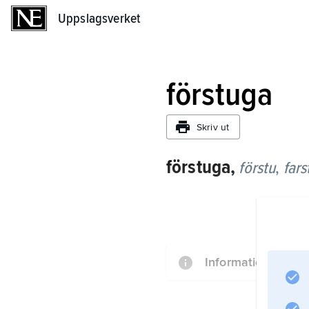
Uppslagsverket
Uppslagsverket
förstuga
Skriv ut
förstuga,
förstu
,
fars
Information om art