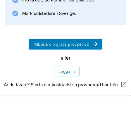
Prova det, du kommer att gilla det!
Marknadsledare i Sverige.
Information om artikeln
Påbörja din gratis provperiod
eller
Logga in
Är du lärare? Starta din kostnadsfria provperiod härifrån.