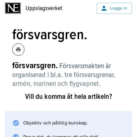
Uppslagsverket
Uppslagsverket
Logga in
försvarsgren.
försvarsgren.
Försvarsmakten är
organiserad i bl.a. tre försvarsgrenar,
armén, marinen och flygvapnet.
Vill du komma åt hela artikeln?
Jämför
vapenslag
,
truppslag
Objektiv och pålitlig kunskap.
.