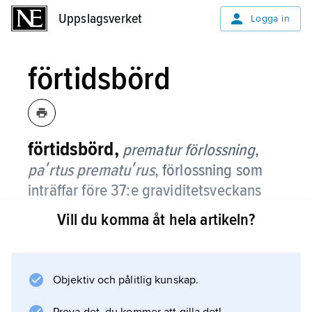
Uppslagsverket
Uppslagsverket
Logga in
förtidsbörd
förtidsbörd,
prematur förlossning
,
paʹrtus prematuʹrus
,
förlossning som
inträffar före 37:e graviditetsveckans
utgång, vilket är vanligt vid vissa
Vill du komma åt hela artikeln?
graviditetskomplikationer och vid
tvillinggraviditet.
Objektiv och pålitlig kunskap.
Vid förtidsbörd ligger födelsevikten hos barnet
ofta under 2 500 g och är lägre ju tidigare