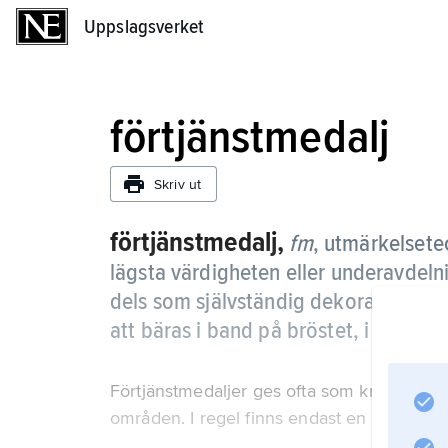
Uppslagsverket
Uppslagsverket
förtjänstmedalj
Skriv ut
förtjänstmedalj,
fm
,
utmärkelsete
lägsta värdigheten eller underavdeln
dels som självständig dekoration, i reg
att bäras i band på bröstet, i enstaka 
Förtjänstmedaljer ges ofta som krigsdekora
områden. I regel finns endast en grad, me