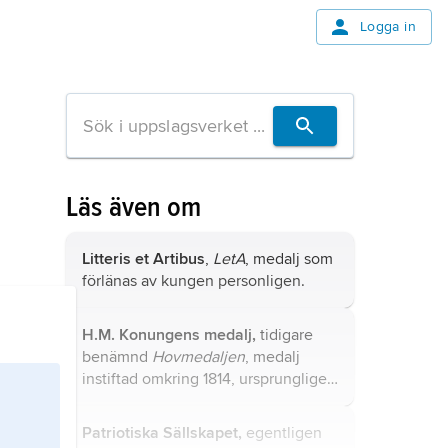
Logga in
Läs även om
Litteris et Artibus
,
LetA
, medalj som
förlänas av kungen personligen.
H.M. Konungens medalj,
tidigare
benämnd
Hovmedaljen
, medalj
instiftad omkring 1814, ursprungligen
för belöning av lägre
befattningshavare vid hovstaten.
Patriotiska Sällskapet,
egentligen