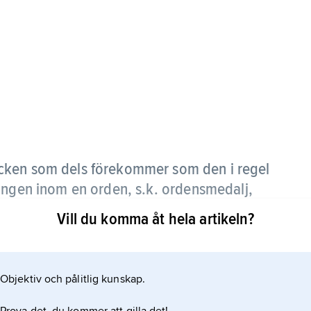
cken som dels förekommer som den i regel
ingen inom en orden, s.k. ordensmedalj,
el av guld (förgyllt silver), silver eller brons
Vill du komma åt hela artikeln?
fall i kedja kring halsen.
tioner men även för civila insatser på speciella
Objektiv och pålitlig kunskap.
n flera grader kan förekomma.