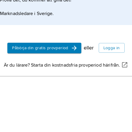
Prova det, du kommer att gilla det!
Marknadsledare i Sverige.
eller
Påbörja din gratis provperiod
Logga in
Är du lärare? Starta din kostnadsfria provperiod härifrån.