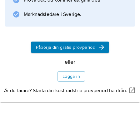
Prova det, du kommer att gilla det!
roterande armar används för t.ex.
aluminiumoxid, cement och vattenrening.
Marknadsledare i Sverige.
Information om artikeln
Påbörja din gratis provperiod
eller
Logga in
Är du lärare? Starta din kostnadsfria provperiod härifrån.