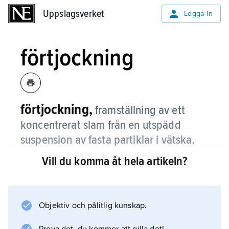
Uppslagsverket
Uppslagsverket
Logga in
förtjockning
förtjockning,
framställning av ett
koncentrerat slam från en utspädd
suspension av fasta partiklar i vätska.
Vill du komma åt hela artikeln?
I allmänhet ger tillsats av förtjockningsmedel
en närmast klar vätska, dvs. det blir en s.k.
klarifiering. Förtjockning och klarifiering som
industriella processer kallas mekanisk
Objektiv och pålitlig kunskap.
separation. Stora, öppna tankar med långsamt