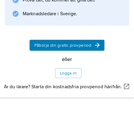
Prova det, du kommer att gilla det!
Marknadsledare i Sverige.
Påbörja din gratis provperiod
eller
Logga in
Är du lärare? Starta din kostnadsfria provperiod härifrån.