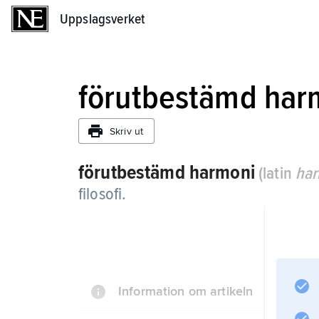
Uppslagsverket
Uppslagsverket
förutbestämd har
Skriv ut
förutbestämd harmoni
(latin
har
filosofi.
Information om artikeln