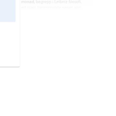
monad,
begrepp i Leibniz filosofi,
ett slags förnimmande väsen som
var för sig speglar hela universum ur
sin speciella aspekt men utan att
kunna påverka varandra.
Marc-Wogau
,
Konrad,
1902–91,
filosof, professor i Uppsala 1946–68.
Leibniz
(oriktigt
von Leibniz
),
Gottfried Wilhelm,
född 1 juli 1646,
död 14 november 1716, tysk filosof
och matematiker.
analytiskt omdöme,
enligt Kants
terminologi ett omdöme där
predikatets idé redan ingår i
subjektets idé.
Bilfinger
,
Georg
Bernhard, 1693–
1750, tysk filosof, professor i teologi i
Tübingen.