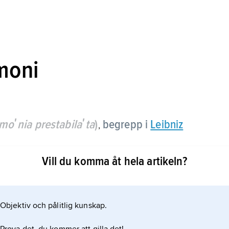
moni
moʹnia prestabilaʹta
)
begrepp i
Leibniz
,
Vill du komma åt hela artikeln?
Objektiv och pålitlig kunskap.