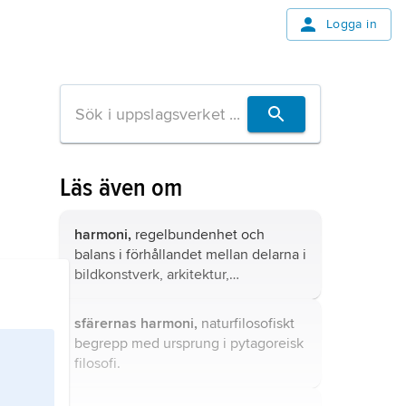
Logga in
Läs även om
harmoni,
regelbundenhet och
balans i förhållandet mellan delarna i
bildkonstverk, arkitektur,
konsthantverk och design, även
mellan färgerna (färgharmoni) samt
sfärernas harmoni,
naturfilosofiskt
beträffande helheten.
begrepp med ursprung i pytagoreisk
filosofi.