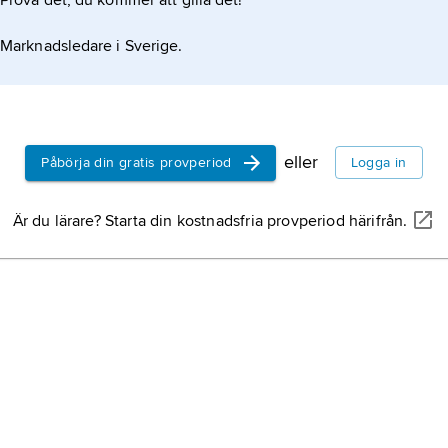
Prova det, du kommer att gilla det!
Marknadsledare i Sverige.
eller
Påbörja din gratis provperiod
Logga in
Är du lärare? Starta din kostnadsfria provperiod härifrån.