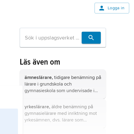
Logga in
Läs även om
ämneslärare,
tidigare benämning på
lärare i grundskola och
gymnasieskola som undervisade i
ett fåtal s.k. läroämnen, detta i
motsats till klasslärare i grundskolan,
yrkeslärare,
äldre benämning på
som undervisade i de flesta ämnen i
gymnasielärare med inriktning mot
en klass.
yrkesämnen, dvs. lärare som
undervisar i program med
yrkesinriktning inom