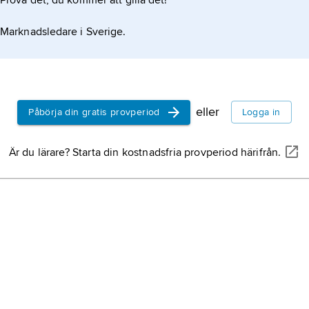
Prova det, du kommer att gilla det!
Marknadsledare i Sverige.
eller
Påbörja din gratis provperiod
Logga in
Är du lärare? Starta din kostnadsfria provperiod härifrån.