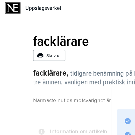
Uppslagsverket
Uppslagsverket
facklärare
Skriv ut
facklärare,
tidigare benämning på l
tre ämnen, vanligen med praktisk inr
Närmaste nutida motsvarighet är yrkeslärar
Information om artikeln