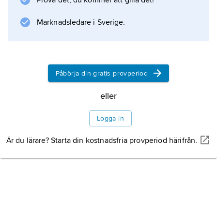
Prova det, du kommer att gilla det!
kraften bakom mannens väg mot vansinnet.
Marknadsledare i Sverige.
Information om artikeln
Påbörja din gratis provperiod
eller
Logga in
Är du lärare? Starta din kostnadsfria provperiod härifrån.