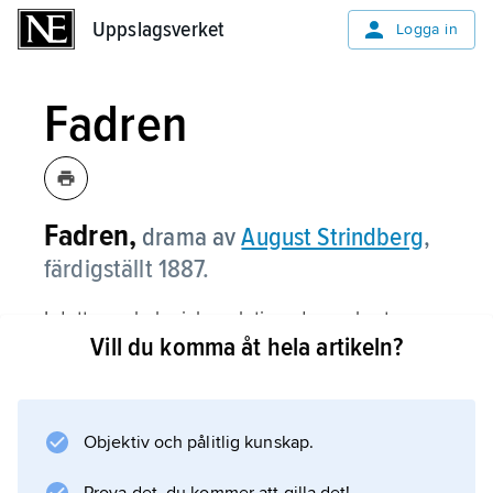
Uppslagsverket
Uppslagsverket
Logga in
Fadren
Fadren,
drama av
August Strindberg
,
färdigställt 1887.
I detta psykologiska relationsdrama bryts
Vill du komma åt hela artikeln?
huvudpersonen, Ryttmästarn, ner av
misstanken att han inte är biologisk far till sitt
barn. I dramats handling, som kan sägas bli en
förtvivlad avspegling av Ryttmästarns inre,
Objektiv och pålitlig kunskap.
skildras hustrun Laura som den drivande