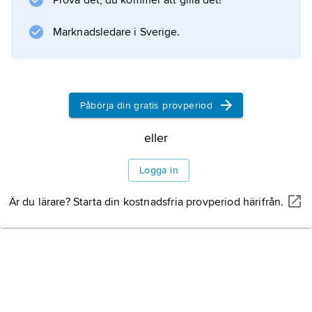
Prova det, du kommer att gilla det!
Fagersta Bruks AB
).
Marknadsledare i Sverige.
Bebyggelse
Historia
Påbörja din gratis provperiod
Ortnamnet
eller
Logga in
Är du lärare? Starta din kostnadsfria provperiod härifrån.
Information om artikeln