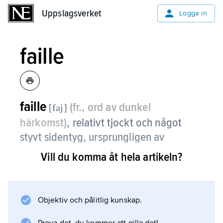
Uppslagsverket
Uppslagsverket
Logga in
faille
faille
(fr., ord av dunkel
[faj]
härkomst)
, relativt tjockt och något
styvt sidentyg, ursprungligen av
natursilke men numera även av t.ex.
Vill du komma åt hela artikeln?
viskos.
Inslagstrådarna är grövre än varptrådarna,
Objektiv och pålitlig kunskap.
vilket ger det ett tvärrandigt utseende. Det
används till finare klänningar.