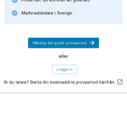
Prova det, du kommer att gilla det!
Marknadsledare i Sverige.
Information om artikeln
Påbörja din gratis provperiod
eller
Logga in
Är du lärare? Starta din kostnadsfria provperiod härifrån.