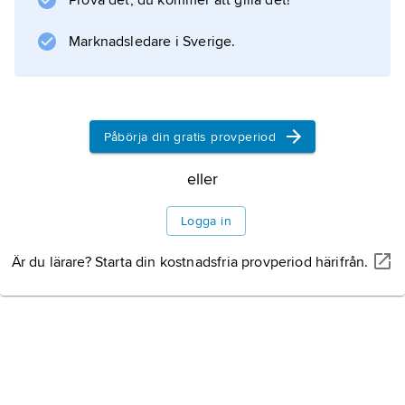
Prova det, du kommer att gilla det!
Ayodhya
, en av hinduernas heliga platser.
Marknadsledare i Sverige.
Information om artikeln
Påbörja din gratis provperiod
eller
Logga in
Är du lärare? Starta din kostnadsfria provperiod härifrån.