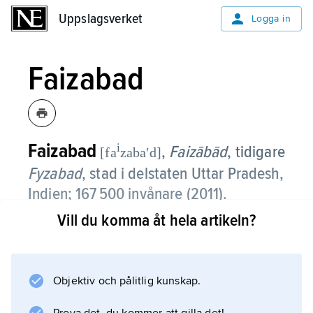
Uppslagsverket
Uppslagsverket
Logga in
Faizabad
Faizabad
i
,
Faizābād
, tidigare
[fa
zabaʹd]
Fyzabad
,
stad i delstaten Uttar Pradesh,
Indien; 167 500 invånare (2011).
Vill du komma åt hela artikeln?
Faizabad, som ligger på Gangesslätten vid
Ganges biflod Ghaghara, är en betydelsefull
järnvägsknut och handelsplats för livsmedel. I
staden finns bl.a. sockerraffinaderi. Några
Objektiv och pålitlig kunskap.
kilometer öster om Faizabad ligger