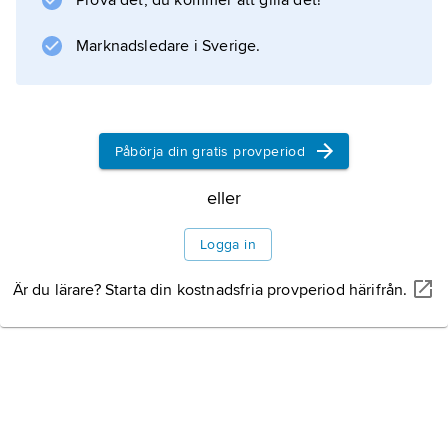
Prova det, du kommer att gilla det!
är numeriskt en lätt operation, medan
faktorisering av tal med stora primfaktorer
Marknadsledare i Sverige.
Information om artikeln
Påbörja din gratis provperiod
eller
Logga in
Är du lärare? Starta din kostnadsfria provperiod härifrån.