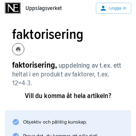
Uppslagsverket
Uppslagsverket
Logga in
faktorisering
faktorisering,
uppdelning av t.ex. ett
heltal i en produkt av faktorer, t.ex.
12=4·3.
Vill du komma åt hela artikeln?
Varje heltal större än 1 kan faktoriseras i en
produkt av primtal, och detta kan ske på bara
ett sätt bortsett från ordningen av faktorerna,
12=2·2·3. Även polynom kan faktoriseras på
Objektiv och pålitlig kunskap.
väsentligen ett sätt. Multiplikation av stora tal