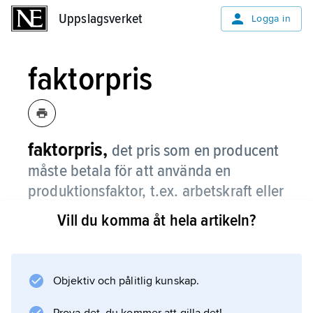
Uppslagsverket
Uppslagsverket
Logga in
faktorpris
faktorpris,
det pris som en producent
måste betala för att använda en
produktionsfaktor, t.ex. arbetskraft eller
kapital.
Vill du komma åt hela artikeln?
Begreppet används i nationalräkenskaperna,
där förädlingsvärden och BNP till faktorpris
kan erhållas genom summering av löner och
Objektiv och pålitlig kunskap.
driftsöverskott . Driftsöverskottet betraktas i