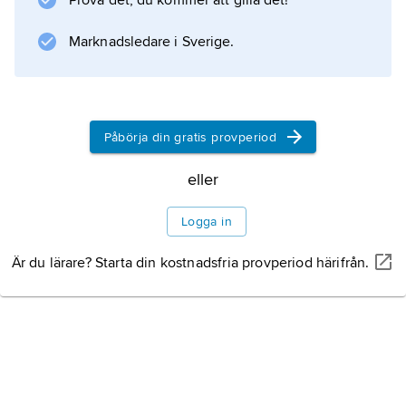
Prova det, du kommer att gilla det!
detta sammanhang formellt som
kapitalkostnad.
Marknadsledare i Sverige.
Information om artikeln
Påbörja din gratis provperiod
eller
Logga in
Är du lärare? Starta din kostnadsfria provperiod härifrån.