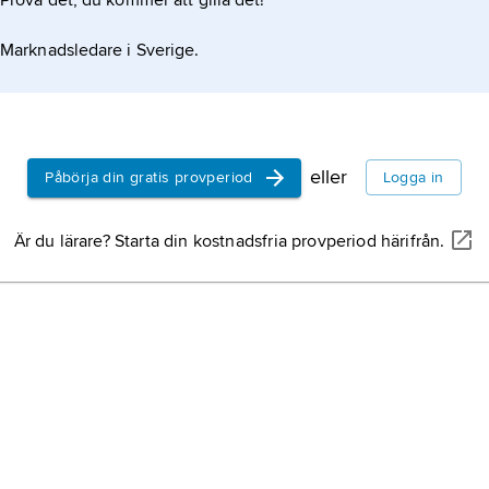
Prova det, du kommer att gilla det!
Marknadsledare i Sverige.
eller
Påbörja din gratis provperiod
Logga in
Är du lärare? Starta din kostnadsfria provperiod härifrån.