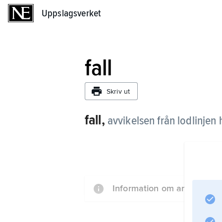
Uppslagsverket
Uppslagsverket
fall
Skriv ut
fall,
avvikelsen från lodlinjen
Information om artikeln