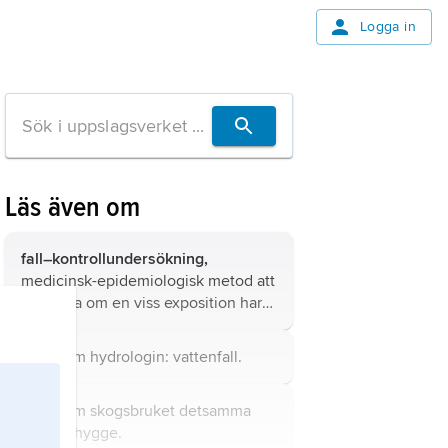
Logga in
Läs även om
fall–kontrollundersökning,
medicinsk-epidemiologisk metod att
fastställa om en viss exposition har
någon roll i uppkomsten av en viss
sjukdom eller annat medicinskt
fall,
inom hydrologin:
vattenfall
.
problem.
fall,
inom skogsbruket detsamma
som
kalhygge
.