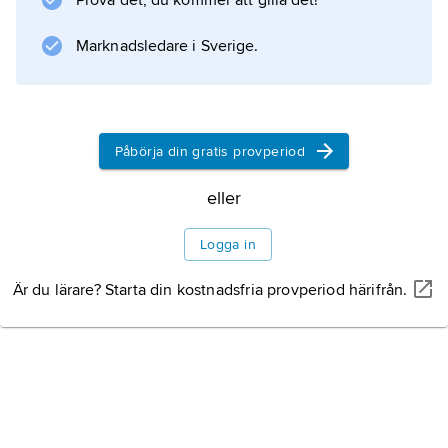
Prova det, du kommer att gilla det!
att illustrera eller stärka hypoteser. Termen
åsyftar oftast studier av individer och mindre
Marknadsledare i Sverige.
grupper
Påbörja din gratis provperiod
Information om artikeln
eller
Logga in
Är du lärare? Starta din kostnadsfria provperiod härifrån.