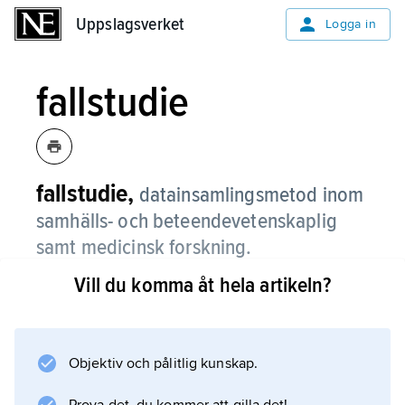
Uppslagsverket
Uppslagsverket
Logga in
fallstudie
fallstudie,
datainsamlingsmetod inom
samhälls- och beteendevetenskaplig
samt medicinsk forskning.
Vill du komma åt hela artikeln?
En fallstudie är en detaljerad undersökning av
ett särskilt fenomen – t.ex. en individ eller en
grupp – i ett större forskningssammanhang
och används för att nyansera, fördjupa och
Objektiv och pålitlig kunskap.
utveckla begrepp och teorier, ibland även för