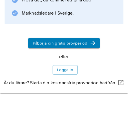
Prova det, du kommer att gilla det!
Marknadsledare i Sverige.
Information om artikeln
Påbörja din gratis provperiod
eller
Logga in
Är du lärare? Starta din kostnadsfria provperiod härifrån.