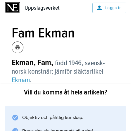
Uppslagsverket
Uppslagsverket
Logga in
Fam Ekman
Ekman, Fam,
född 1946, svensk-
norsk konstnär; jämför släktartikel
Ekman
.
Vill du komma åt hela artikeln?
Efter utbildning i Oslo vid Statens håndverks-
og kunstindustriskole 1965–68 och
Kunstakademiet 1979–83 anställdes Fam
Ekman vid norsk TV som grafiker. Hon har
Objektiv och pålitlig kunskap.
skrivit och illustrerat ett flertal bilderböcker.