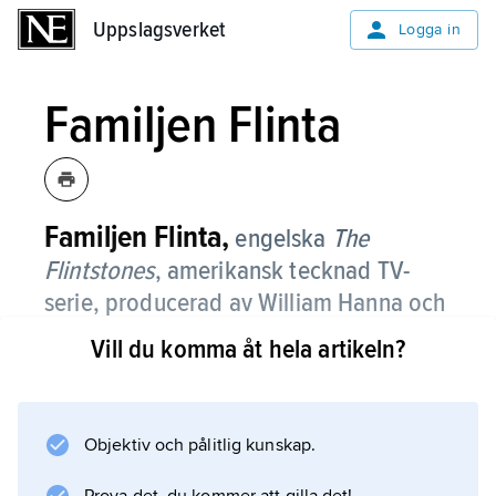
Uppslagsverket
Uppslagsverket
Logga in
Familjen Flinta
Familjen Flinta,
engelska
The
Flintstones
,
amerikansk tecknad TV-
serie, producerad av William Hanna och
Joseph Barbera.
Vill du komma åt hela artikeln?
Familjen Flinta gjordes i 166 avsnitt 1960–65
och visades i svensk TV i svartvitt på 1960-
talet med repriser i färg på 1980-talet. Serien
Objektiv och pålitlig kunskap.
utspelar sig i en stiliserad stenåldersmiljö,