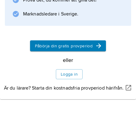
Prova det, du kommer att gilla det!
medan händelser och problemställningar är
hämtade från nutiden.
Marknadsledare i Sverige.
Information om artikeln
Påbörja din gratis provperiod
eller
Logga in
Är du lärare? Starta din kostnadsfria provperiod härifrån.