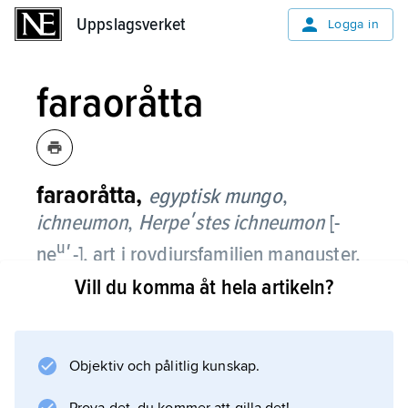
Uppslagsverket
Uppslagsverket
Logga in
faraoråtta
faraoråtta,
egyptisk mungo
,
ichneumon
,
Herpeʹstes ichneumon
[-
u
ne
ʹ-],
art i rovdjursfamiljen manguster.
Vill du komma åt hela artikeln?
Den är gråbrun, blir ca 55 cm lång och har
därtill en något kortare, avsmalnande svans
samt små öron. De korta benen gör att den
Objektiv och pålitlig kunskap.
påminner något om en stor iller eller mink.
Den livnär sig av smådäggdjur, fåglar, ödlor