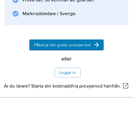
Prova det, du kommer att gilla det!
och ormar och kan också knäcka fågelägg
genom att kasta
Marknadsledare i Sverige.
Information om artikeln
Påbörja din gratis provperiod
eller
Logga in
Är du lärare? Starta din kostnadsfria provperiod härifrån.