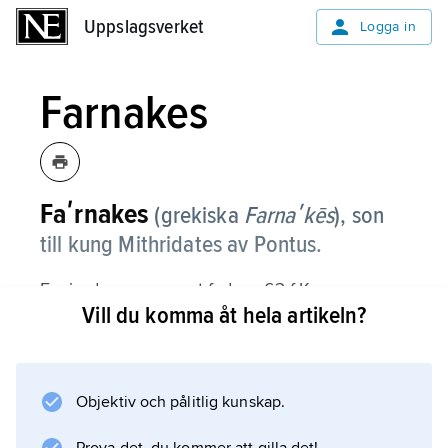
Uppslagsverket
Uppslagsverket
Logga in
Farnakes
Faʹrnakes
(grekiska
Farnaʹkēs
), son
till kung Mithridates av Pontus.
F. gjorde uppror mot fadern 63 f.Kr.,
Vill du komma åt hela artikeln?
utlämnade efter dennes självmord hans lik till
Pompejus och erkändes av denne som kung
över det bosporanska riket. F. försökte efter
Pompejus död återupprätta faderns rike i
Objektiv och pålitlig kunskap.
Pontus men led nederlag mot Caesar år 47