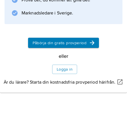
Prova det, du kommer att gilla det!
f.Kr. (jämför
veni
Marknadsledare i Sverige.
, vidi, vici) och stupade samma
Påbörja din gratis provperiod
Information om artikeln
eller
Logga in
Är du lärare? Starta din kostnadsfria provperiod härifrån.