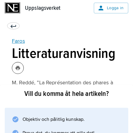
Uppslagsverket
Uppslagsverket
Logga in
Faros
Litteraturanvisning
M. Reddé, ”La Représentation des phares à
l’époque romaine”,
Vill du komma åt hela artikeln?
Mélanges de l’École Française de Rome
Antiquité
(1979);
Objektiv och pålitlig kunskap.