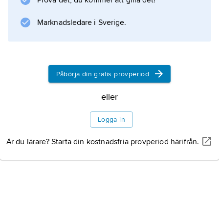
Prova det, du kommer att gilla det!
Information om artikeln
Marknadsledare i Sverige.
Påbörja din gratis provperiod
eller
Logga in
Är du lärare? Starta din kostnadsfria provperiod härifrån.