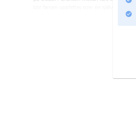
bör farsen uppfattas som en självständig g
Film
Litteraturanvisning
Information om artikeln