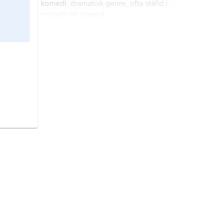
komedi
, dramatisk genre, ofta ställd i
motsats till
tragedi
.
grotesk,
i litteraturvetenskapen en
bild, scen eller större struktur i
vilken motsatser, främst skräck och
komik, förenas på ett chockerande
sätt.
dramaturgi
, dramateori.
drama
, dels en av litteraturens tre
grund- eller huvudformer vid sidan
av lyriken och epiken, dels ett bland
flera konstnärliga element i en
teaterföreställning och därmed en
romersk teater.
Drama och teater i
del av teaterkonsten.
Rom var influerade av grekisk kultur
långt före den romerska erövringen
av Grekland 146 f.Kr.
drömspel,
skådespel som till form