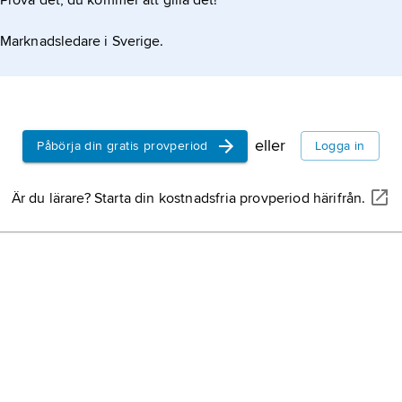
Prova det, du kommer att gilla det!
enre.
Marknadsledare i Sverige.
eller
Påbörja din gratis provperiod
Logga in
Är du lärare? Starta din kostnadsfria provperiod härifrån.