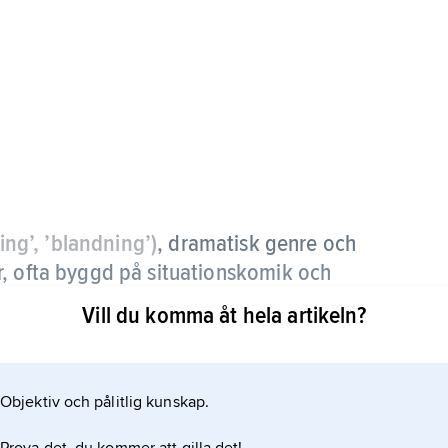
ning’, ’blandning’)
,
dramatisk genre och
r, ofta byggd på situationskomik och
 psykologiskt typiserade och karikerade
Vill du komma åt hela artikeln?
 betydelse. I stället betonas de sceniska
Objektiv och pålitlig kunskap.
i mer allvarliga skådespel, t.ex. Becketts ”I väntan
yper av komedi är ofta svår att dra men trots detta