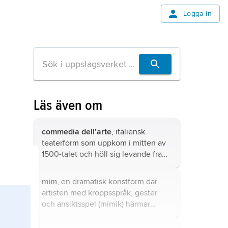
Logga in
Läs även om
commedia dell’arte
, italiensk
teaterform som uppkom i mitten av
1500-talet och höll sig levande fram
till slutet av 1700-talet.
mim
, en dramatisk konstform där
artisten med kroppsspråk, gester
och ansiktsspel (mimik) härmar
mänskligt beteende.