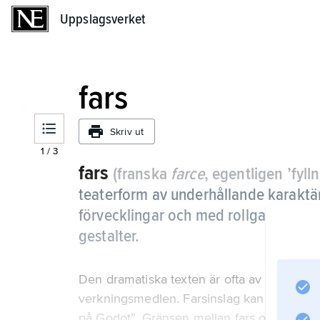
Uppslagsverket
Uppslagsverket
fars
Skriv ut
1
/
3
fars
(franska
farce
, egentligen ’fyll
teaterform av underhållande karaktä
förvecklingar och med rollgalleri av
gestalter.
Den dramatiska texten är ofta av begränsad
verkningsmedlen. Farsinslag kan återfinnas 
på Godot”. Gränsen mellan fars och vissa t