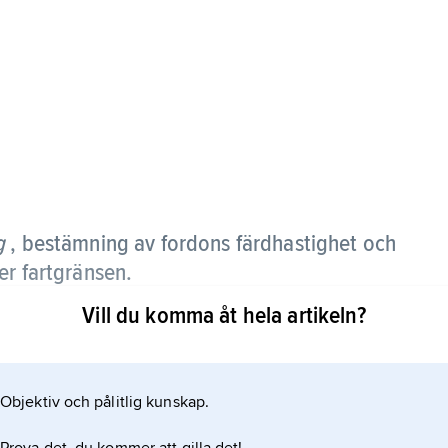
g
, bestämning av fordons färdhastighet och
er fartgränsen.
Vill du komma åt hela artikeln?
n av: a) radarhastighetsmätare (dopplerradar) som
ätt sträcka (minst 300 m) med stoppur och
elikopter mellan gula märken i vägbanan på 505 m
Objektiv och pålitlig kunskap.
0 m) från följebil med s.k. polispilot, som beräknar