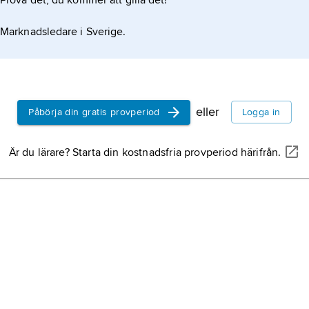
Prova det, du kommer att gilla det!
Marknadsledare i Sverige.
eller
Påbörja din gratis provperiod
Logga in
Är du lärare? Starta din kostnadsfria provperiod härifrån.