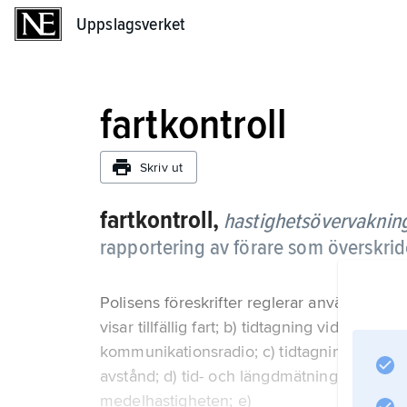
Uppslagsverket
Uppslagsverket
fartkontroll
Skriv ut
fartkontroll,
hastighetsövervaknin
rapportering av förare som överskrid
Polisens föreskrifter reglerar användninge
visar tillfällig fart; b) tidtagning vid uppm
kommunikationsradio; c) tidtagning från h
avstånd; d) tid- och längdmätning (minst 50
medelhastigheten; e)