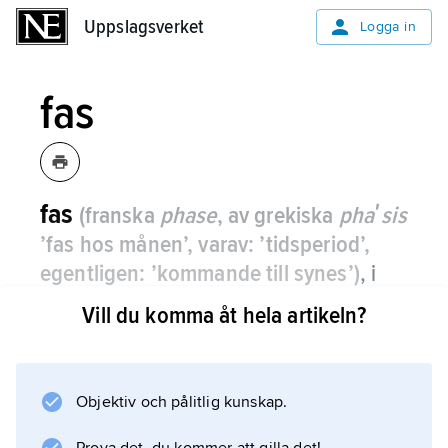
Uppslagsverket
Uppslagsverket
Logga in
fas
fas
(franska
phase
, av grekiska
phaʹsis
’fas hos månen’, varav: ’tidsperiod’,
egentligen: ’kommande till synes’)
,
i
vågrörelseläran och elektrotekniken
Vill du komma åt hela artikeln?
benämning på ett tidsläge inom en
period av en vågrörelse.
Objektiv och pålitlig kunskap.
Uttrycket används ofta inom växelströmsläran.