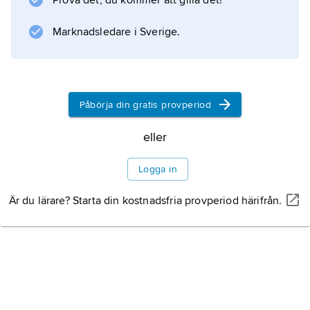
Prova det, du kommer att gilla det!
Marknadsledare i Sverige.
Information om artikeln
Påbörja din gratis provperiod
eller
Logga in
Är du lärare? Starta din kostnadsfria provperiod härifrån.