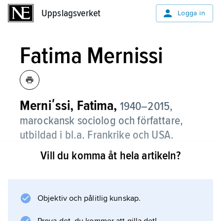
Uppslagsverket
Uppslagsverket
Logga in
Fatima Mernissi
Merniʹssi, Fatima,
1940–2015,
marockansk sociolog och författare,
utbildad i bl.a. Frankrike och USA.
Vill du komma åt hela artikeln?
Fatima Mernissi var muslimsk feminist och
engagerad debattör i frågor som rörde t.ex.
förhållandet öst–väst samt demokrati i den
muslimska världen. Från att på 1970-talet ha
Objektiv och pålitlig kunskap.
intagit en närmast fientlig inställning till