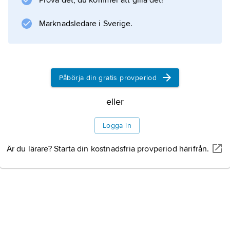
Prova det, du kommer att gilla det!
religionen svängde hon i mitten av 1980-talet
till att tala om islam i mer positiva termer. Hon
Marknadsledare i Sverige.
framställde
Påbörja din gratis provperiod
Information om artikeln
eller
Logga in
Är du lärare? Starta din kostnadsfria provperiod härifrån.