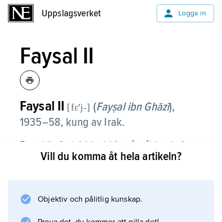
Uppslagsverket
Uppslagsverket
Logga in
Faysal II
Faysal
II
(
Fayṣal ibn Ghāzī
),
[fɛʹj-]
1935–58, kung av Irak.
Faysal II efterträdde vid fyra års ålder sin far,
Vill du komma åt hela artikeln?
kung
Ghazi
, men kronprinsen
Abd al-Ilah
Objektiv och pålitlig kunskap.
fungerade som regent fram till 1953. Faysal II