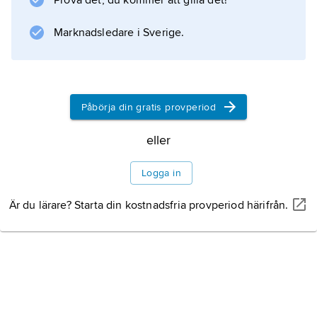
Prova det, du kommer att gilla det!
mördades vid
Abd al-Karim Qasims
Marknadsledare i Sverige.
militärkupp 14 juli 1958.
Påbörja din gratis provperiod
Information om artikeln
eller
Logga in
Är du lärare? Starta din kostnadsfria provperiod härifrån.