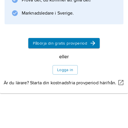
Prova det, du kommer att gilla det!
Marknadsledare i Sverige.
Påbörja din gratis provperiod
eller
Logga in
Är du lärare? Starta din kostnadsfria provperiod härifrån.