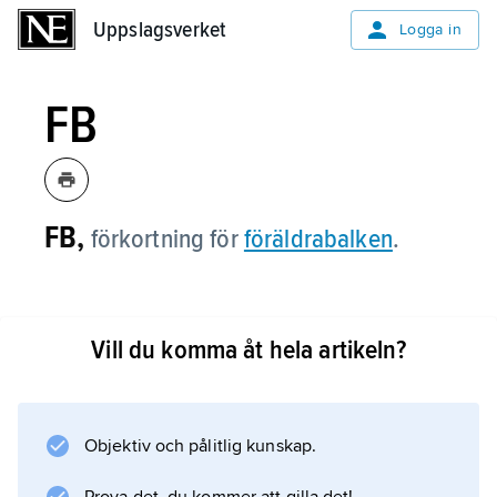
Uppslagsverket
Uppslagsverket
Logga in
FB
FB,
förkortning för
föräldrabalken
.
Vill du komma åt hela artikeln?
Information om artikeln
Objektiv och pålitlig kunskap.