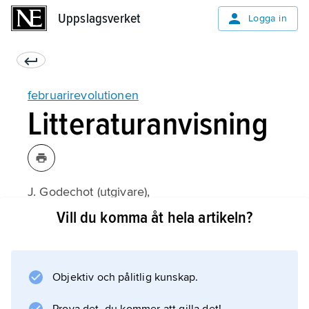
Uppslagsverket
Uppslagsverket
Logga in
februarirevolutionen
Litteraturanvisning
J. Godechot (utgivare),
Les Révolutions de 1848
Vill du komma åt hela artikeln?
(1971);
Objektiv och pålitlig kunskap.
Information om artikeln