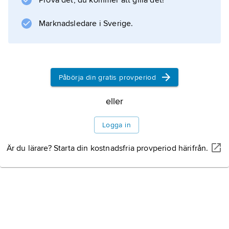
Prova det, du kommer att gilla det!
Marknadsledare i Sverige.
Påbörja din gratis provperiod
eller
Logga in
Är du lärare? Starta din kostnadsfria provperiod härifrån.