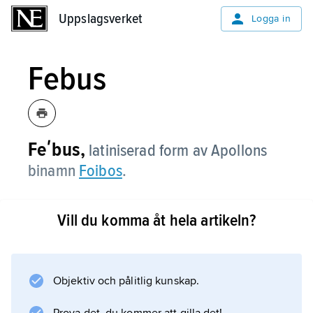
Uppslagsverket
Uppslagsverket
Logga in
Febus
Feʹbus,
latiniserad form av Apollons
binamn
Foibos
.
Vill du komma åt hela artikeln?
Information om artikeln
Objektiv och pålitlig kunskap.