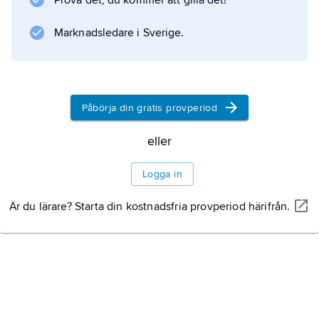
Prova det, du kommer att gilla det!
Marknadsledare i Sverige.
Påbörja din gratis provperiod
eller
Logga in
Är du lärare? Starta din kostnadsfria provperiod härifrån.