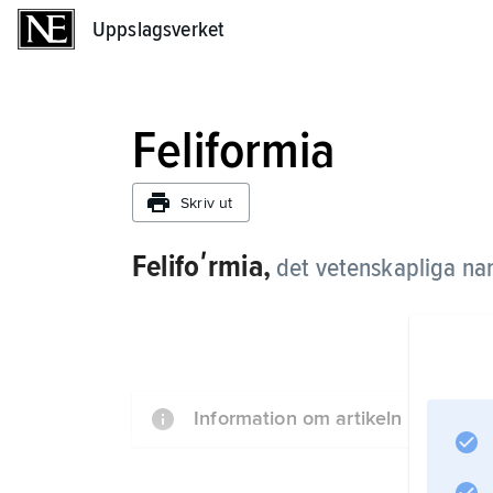
Uppslagsverket
Uppslagsverket
Feliformia
Skriv ut
Felifoʹrmia,
det vetenskapliga n
Information om artikeln