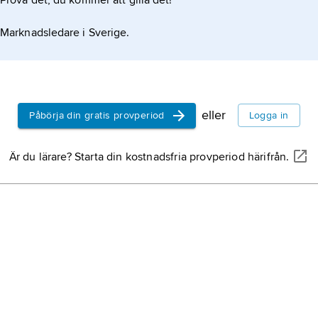
Prova det, du kommer att gilla det!
Marknadsledare i Sverige.
eller
Påbörja din gratis provperiod
Logga in
Är du lärare? Starta din kostnadsfria provperiod härifrån.