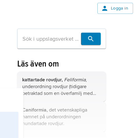
Logga in
Läs även om
kattartade rovdjur,
Feliformia
,
underordning rovdjur (tidigare
betraktad som en överfamilj med
namnet
Feloidea
).
Caniformia,
det vetenskapliga
namnet på underordningen
hundartade rovdjur
.