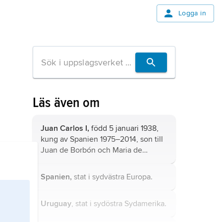
Logga in
Läs även om
Juan Carlos I,
född 5 januari 1938,
kung av Spanien 1975–2014, son till
Juan de Borbón
och Maria de
Borbón (1910–2000) och sonson till
Alfons XIII
.
Spanien,
stat i sydvästra Europa.
Uruguay
, stat i sydöstra Sydamerika.