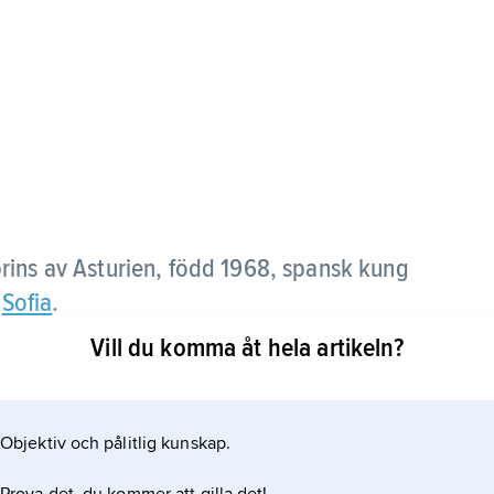
prins av Asturien,
född 1968, spansk kung
h
Sofia
.
Vill du komma åt hela artikeln?
ttrarna Elena (född 1963) och Cristina (född 1965),
blev han tronarvinge. Felipe VI tillträdde tronen 19
 abdikerat dagen före.
Objektiv och pålitlig kunskap.