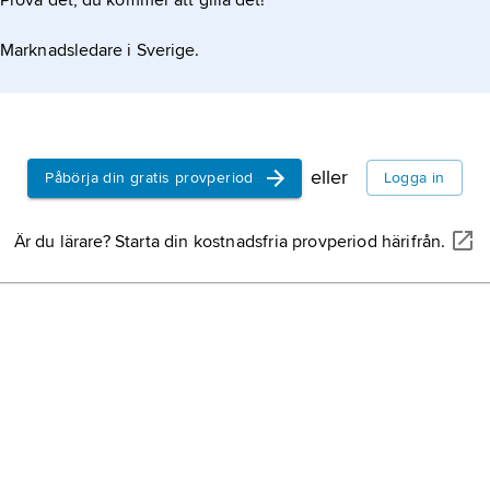
Prova det, du kommer att gilla det!
Marknadsledare i Sverige.
eller
Påbörja din gratis provperiod
Logga in
Är du lärare? Starta din kostnadsfria provperiod härifrån.