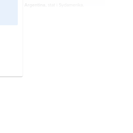
Argentina,
stat i Sydamerika.
Honduras
, stat i Centralamerika.
Portugal,
stat i sydvästra Europa.
Nicaragua
, stat i Centralamerika.
El Salvador
, stat vid stillahavskusten
i Centralamerika.
Ecuador
, stat i nordvästra
Sydamerika, vid ekvatorn.