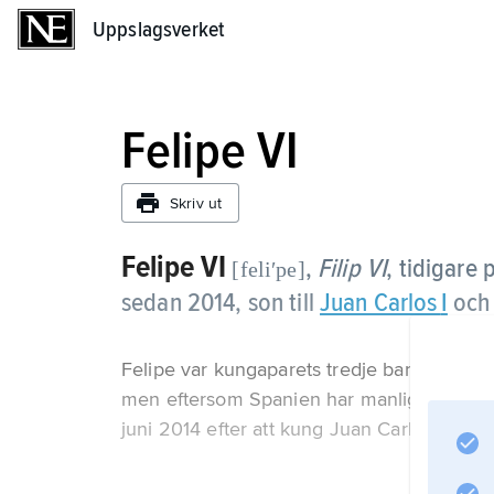
Uppslagsverket
Uppslagsverket
Felipe VI
Skriv ut
Felipe
VI
,
Filip
VI
, tidigare 
[feliʹpe]
sedan 2014, son till
Juan Carlos
I
oc
Felipe var kungaparets tredje barn efter dö
men eftersom Spanien har manlig tronföljd 
juni 2014 efter att kung Juan Carlos I hade