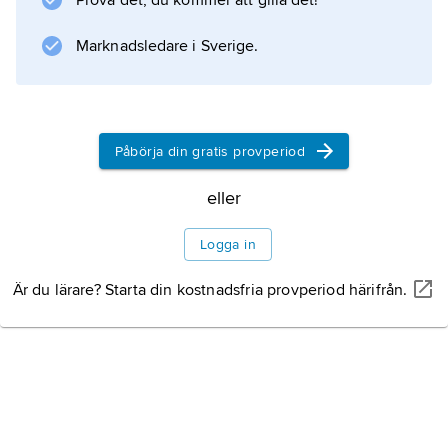
Prova det, du kommer att gilla det!
Fontainebleau.
Marknadsledare i Sverige.
Information om artikeln
Påbörja din gratis provperiod
eller
Logga in
Är du lärare? Starta din kostnadsfria provperiod härifrån.