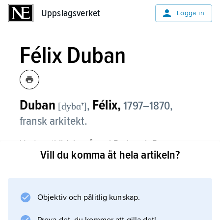
Uppslagsverket
Uppslagsverket
Logga in
Félix Duban
Duban
Félix,
,
1797–1870,
[dybɑ̃ʹ]
fransk arkitekt.
Under utbildningsåren i Paris och Rom
Vill du komma åt hela artikeln?
utvecklade Duban en visionär ambition, som
bara svagt märks i hans utförda verk. Dessa är
i huvudsak kompletteringar och restaureringar
av äldre anläggningar: École des Beaux-Arts
Objektiv och pålitlig kunskap.
och Louvren i Paris samt slotten Blois och