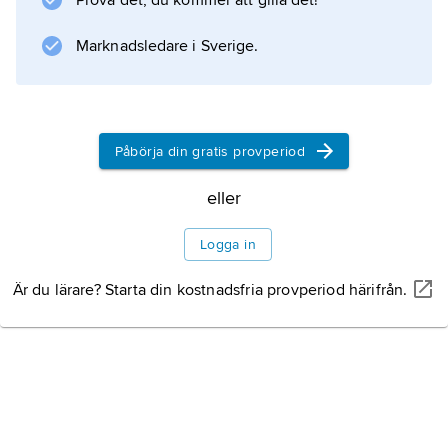
Prova det, du kommer att gilla det!
Marknadsledare i Sverige.
Påbörja din gratis provperiod
eller
Logga in
Är du lärare? Starta din kostnadsfria provperiod härifrån.