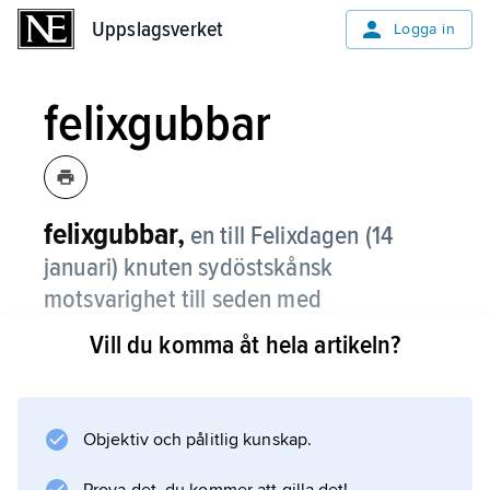
Uppslagsverket
Uppslagsverket
Logga in
felixgubbar
felixgubbar,
en till Felixdagen (14
januari) knuten sydöstskånsk
motsvarighet till seden med
knutgubbar
.
Vill du komma åt hela artikeln?
Objektiv och pålitlig kunskap.
Information om artikeln