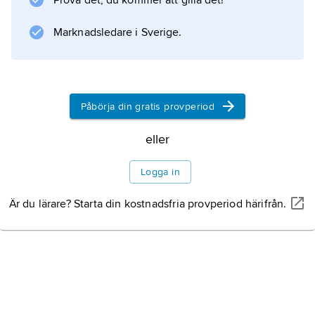
Prova det, du kommer att gilla det!
bukkanten. Kroppen är svart med
Marknadsledare i Sverige.
Information om artikeln
Påbörja din gratis provperiod
eller
Logga in
Är du lärare? Starta din kostnadsfria provperiod härifrån.