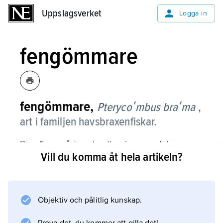
Uppslagsverket
Uppslagsverket
Logga in
fengömmare
fengömmare,
Pterycoʹmbus braʹma
,
art i familjen havsbraxenfiskar.
Den finns på öppet vatten i varma delar av
Vill du komma åt hela artikeln?
Atlanten och har anträffats en gång vid
Bohusläns kust. Den kan bli ca 40 cm lång.
Kroppen är kraftigt sammantryckt från sidorna.
Rygg- och analfenan är segelliknande och kan
Objektiv och pålitlig kunskap.
fällas in i rännor längs rygg- respektive