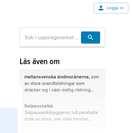
Logga in
Läs även om
mellansvenska ändmoränerna,
zon
av stora israndbildningar som
sträcker sig i väst–östlig riktning
tvärs över Sverige från norska
gränsen vid Dals Ed, över Skövde
Salpausselkä
,
och Linköping och vidare ut mot
Salpausselkäryggarna
, två parallella
Östersjön.
stråk av stora, mer eller mindre
sammanhängande israndbildningar,
huvudsakligen isälvsdeltan, som