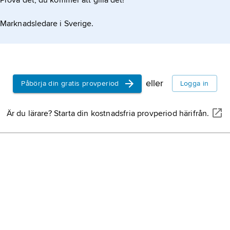
Prova det, du kommer att gilla det!
Marknadsledare i Sverige.
eller
Påbörja din gratis provperiod
Logga in
Är du lärare? Starta din kostnadsfria provperiod härifrån.