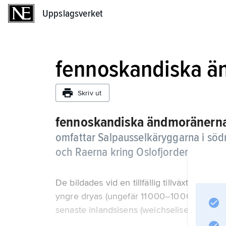
Uppslagsverket
Uppslagsverket
fennoskandiska 
Skriv ut
fennoskandiska ändmoränern
omfattar Salpausselkäryggarna i sö
och Raerna kring Oslofjorden.
De bildades vid en tillfällig tillväxt av i
yngre dryas (ungefär 11 000–10 000 kol-14-
senaste inlandsisens (weichselisens) avsm