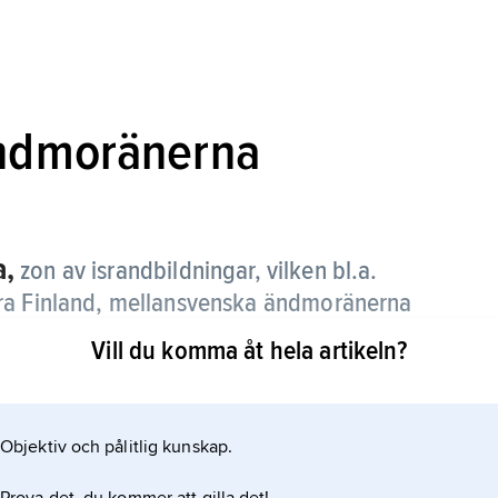
ändmoränerna
a,
zon av israndbildningar, vilken bl.a.
dra Finland, mellansvenska ändmoränerna
Vill du komma åt hela artikeln?
nlandsisen i samband med en klimatförsämringsperiod,
år före nutid, dvs ca 11 000–9500 f.Kr.), under den
Objektiv och pålitlig kunskap.
ältningsskede.