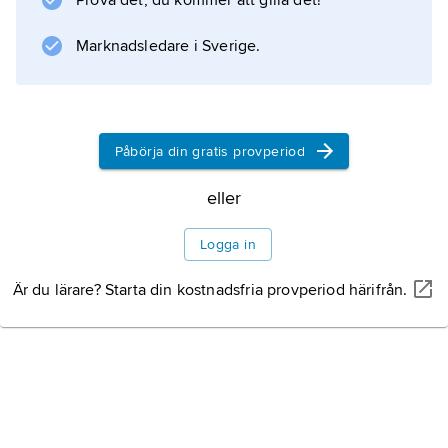
Prova det, du kommer att gilla det!
Information om artikeln
Marknadsledare i Sverige.
Påbörja din gratis provperiod
eller
Logga in
Är du lärare? Starta din kostnadsfria provperiod härifrån.