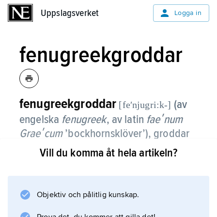
Uppslagsverket
Uppslagsverket
Logga in
fenugreekgroddar
fenugreekgroddar
(av
[feʹnjugri:k-]
engelska
fenugreek
, av latin
faeʹnum
Graeʹcum
’bockhornsklöver’), groddar
av bockhornsklöver, en av de växtarter
Vill du komma åt hela artikeln?
som ofta används vid groddodling.
Objektiv och pålitlig kunskap.