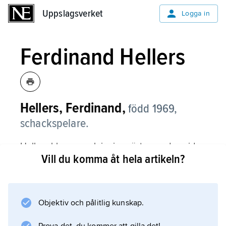
Uppslagsverket
Uppslagsverket
Logga in
Ferdinand Hellers
Hellers, Ferdinand,
född 1969,
schackspelare.
Hellers blev svensk juniormästare redan vid
Vill du komma åt hela artikeln?
12 års ålder, den yngste någonsin. År 1985
vann han junior-EM och utnämndes till
internationell mästare. Stormästartiteln erhöll
han 1988.
Objektiv och pålitlig kunskap.