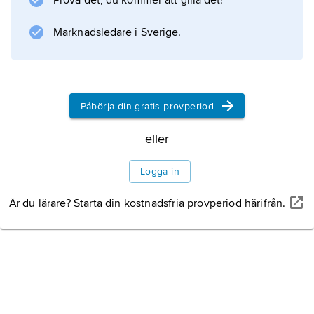
Prova det, du kommer att gilla det!
Marknadsledare i Sverige.
Information om artikeln
Påbörja din gratis provperiod
eller
Logga in
Är du lärare? Starta din kostnadsfria provperiod härifrån.