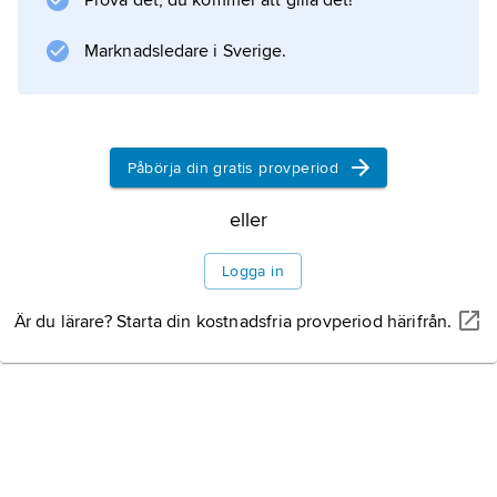
Prova det, du kommer att gilla det!
engagerade han sig på sina landsmäns sida
mot huset Habsburg, blev inblandad i en
Marknadsledare i Sverige.
sammansvärjning och tvangs fly till Polen.
1703 startade han med hjälp från Frankrike ett
till en början framgångsrikt uppror
Påbörja din gratis provperiod
eller
Information om artikeln
Logga in
Är du lärare? Starta din kostnadsfria provperiod härifrån.