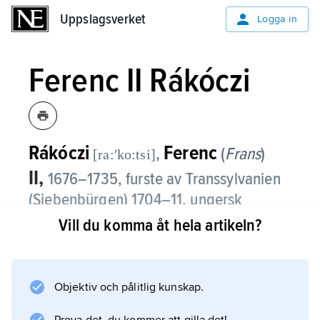
Uppslagsverket
Uppslagsverket
Logga in
Ferenc II Rákóczi
Rákóczi
Ferenc
,
(
Frans
)
[ra:ʹko:tsi]
II
,
1676–1735, furste av Transsylvanien
(Siebenbürgen) 1704–11, ungersk
frihetshjälte, sonson till
György
II
Vill du komma åt hela artikeln?
Rákóczi
.
Ferenc II Rákóczi blev tidigt faderlös och fick
Objektiv och pålitlig kunskap.
en ”österrikisk” uppfostran i ett
jesuitkollegium i Böhmen. Trots detta