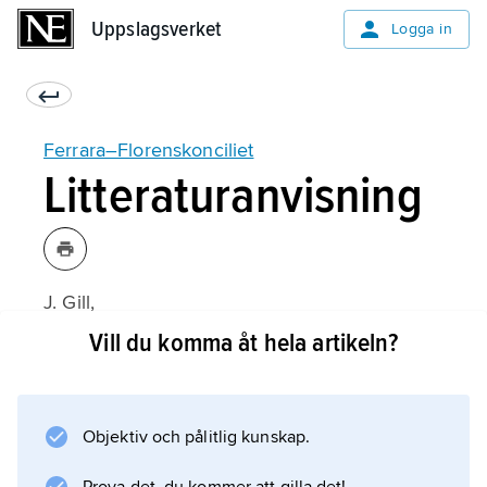
Uppslagsverket
Uppslagsverket
Logga in
Ferrara–Florenskonciliet
Litteraturanvisning
J. Gill,
The Council of Florence
Vill du komma åt hela artikeln?
(1959);
Objektiv och pålitlig kunskap.
Information om artikeln