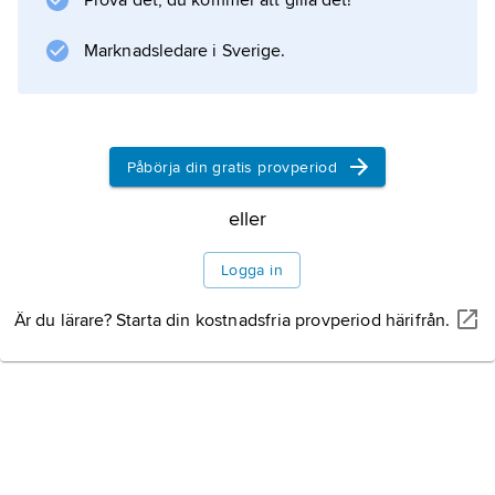
Prova det, du kommer att gilla det!
Marknadsledare i Sverige.
Påbörja din gratis provperiod
eller
Logga in
Är du lärare? Starta din kostnadsfria provperiod härifrån.