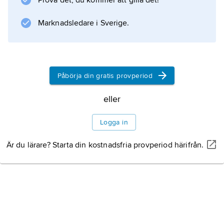
Prova det, du kommer att gilla det!
Marknadsledare i Sverige.
Information om artikeln
Påbörja din gratis provperiod
eller
Logga in
Är du lärare? Starta din kostnadsfria provperiod härifrån.