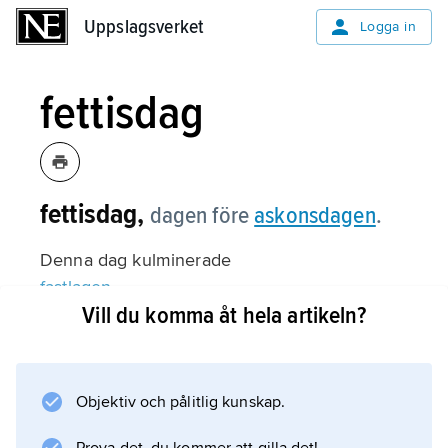
Uppslagsverket
Uppslagsverket
Logga in
fettisdag
fettisdag,
dagen före
askonsdagen
.
Denna dag kulminerade
fastlagen
Vill du komma åt hela artikeln?
, i Skånelandskapen och Danmark dock redan
på måndagen (jämför
blåmåndag
). Namnet påminner om den goda mat man då
Objektiv och pålitlig kunskap.
åt, varav våra dagars semlor är ett minne.