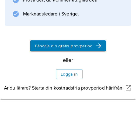
Prova det, du kommer att gilla det!
Information om artikeln
Marknadsledare i Sverige.
Påbörja din gratis provperiod
eller
Logga in
Är du lärare? Starta din kostnadsfria provperiod härifrån.