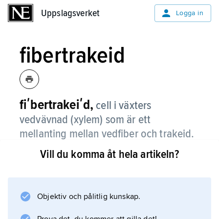
Uppslagsverket
Uppslagsverket
Logga in
fibertrakeid
fiʹbertrakeiʹd,
cell i växters
vedvävnad (xylem) som är ett
mellanting mellan vedfiber och trakeid.
Vill du komma åt hela artikeln?
Se vidare
ved
.
Objektiv och pålitlig kunskap.