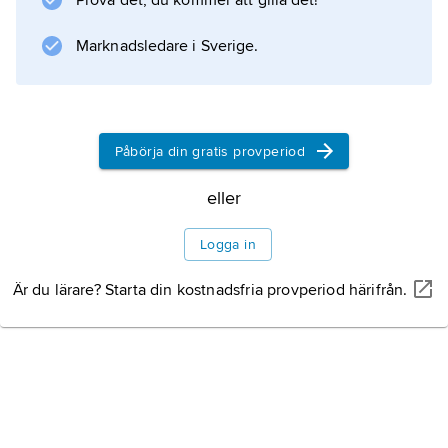
Prova det, du kommer att gilla det!
och ges vid vissa former av
blödningsbenägenhet.
Marknadsledare i Sverige.
Information om artikeln
Påbörja din gratis provperiod
eller
Logga in
Är du lärare? Starta din kostnadsfria provperiod härifrån.