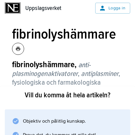
Uppslagsverket
Uppslagsverket
Logga in
fibrinolyshämmare
fibrinolyshämmare,
anti-
plasminogenaktivatorer
,
antiplasminer
,
fysiologiska och farmakologiska
substanser som hämmar uppkomsten
Vill du komma åt hela artikeln?
av fibrinolys.
Ett exempel är tranexamsyra (Cyklokapron
®
Objektiv och pålitlig kunskap.
), som håller tillbaka bildningen av plasmin