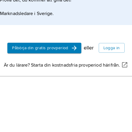
Prova det, du kommer att gilla det!
Marknadsledare i Sverige.
eller
Påbörja din gratis provperiod
Logga in
Är du lärare? Starta din kostnadsfria provperiod härifrån.