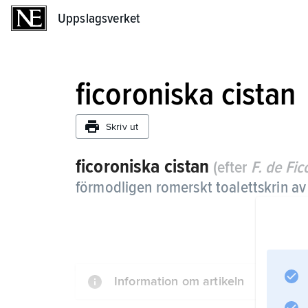
Uppslagsverket
Uppslagsverket
ficoroniska cistan
Skriv ut
ficoroniska cistan
(efter
F. de Fic
förmodligen romerskt toalettskrin av 
Information om artikeln