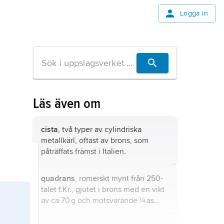
Logga in
Läs även om
cista
, två typer av cylindriska
metallkärl, oftast av brons, som
påträffats främst i Italien.
quadrans
, romerskt mynt från 250-
talet f.Kr., gjutet i brons med en vikt
av ca 70 g och motsvarande ¼ as
eller 3 unciae.