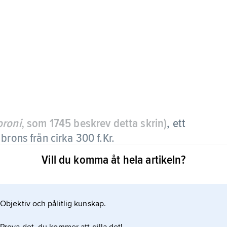
oroni
, som 1745 beskrev detta skrin)
,
ett
brons från cirka 300 f.Kr.
Vill du komma åt hela artikeln?
Objektiv och pålitlig kunskap.