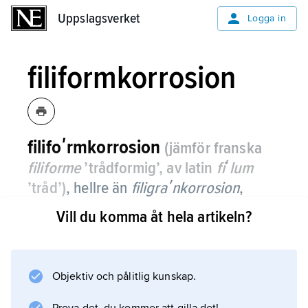
Uppslagsverket
Uppslagsverket
Logga in
filiformkorrosion
filifoʹrmkorrosion
(jämför franska
filiforme
’trådformig’, av latin
fiʹlum
’tråd’)
,
hellre än
filigraʹnkorrosion
,
korrosion som resulterar i
Vill du komma åt hela artikeln?
oregelbundna, hårfina gångar under
lackskikt eller andra beläggningar.
Objektiv och pålitlig kunskap.