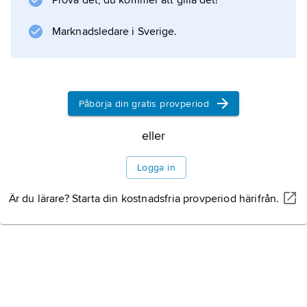
Prova det, du kommer att gilla det!
Information om artikeln
Marknadsledare i Sverige.
Påbörja din gratis provperiod
eller
Logga in
Är du lärare? Starta din kostnadsfria provperiod härifrån.