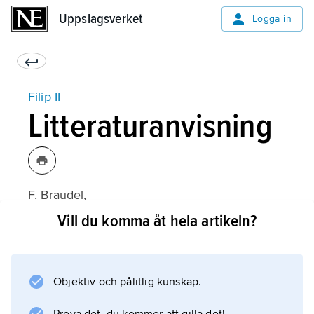
Uppslagsverket
Uppslagsverket
Logga in
Filip II
Litteraturanvisning
F. Braudel,
La Méditerranée et le Monde méditerranéen à
Vill du komma åt hela artikeln?
l’époque de Philippe II
1–2 (1949);
Objektiv och pålitlig kunskap.