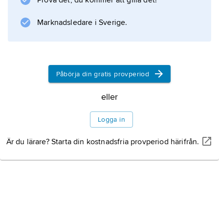
Prova det, du kommer att gilla det!
Information om artikeln
Marknadsledare i Sverige.
Påbörja din gratis provperiod
eller
Logga in
Är du lärare? Starta din kostnadsfria provperiod härifrån.