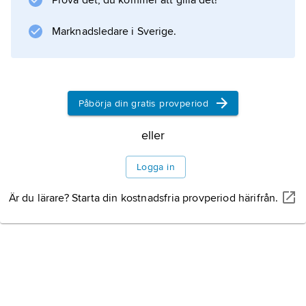
Prova det, du kommer att gilla det!
säger sig ha funnit hos en fenicisk historiker,
Sanchuniathon
Marknadsledare i Sverige.
.
Påbörja din gratis provperiod
Information om artikeln
eller
Logga in
Är du lärare? Starta din kostnadsfria provperiod härifrån.