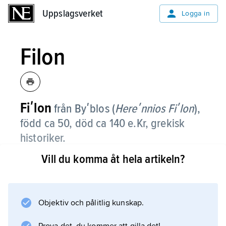
Uppslagsverket
Uppslagsverket
Logga in
Filon
Fiʹlon
från Byʹblos (
Hereʹnnios Fiʹlon
),
född ca 50, död ca 140 e.Kr, grekisk
historiker.
Vill du komma åt hela artikeln?
Inget av F:s verk är bevarat. Ett längre citat
hos Eusebios av Caesarea ur F:s
Phoinikika
innehåller en teogoni, som påminner om
Objektiv och pålitlig kunskap.
främreorientaliska skapelsemyter och som F.