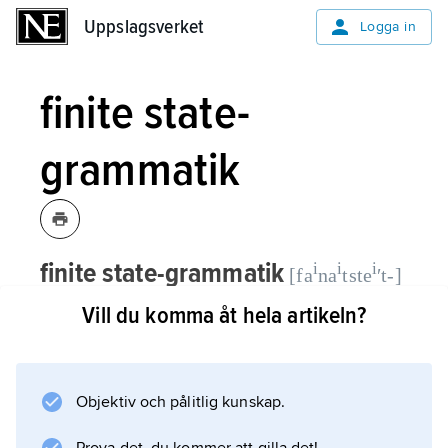
Uppslagsverket
Uppslagsverket
Logga in
finite state-
grammatik
finite state-grammatik
i
i
i
[fa
na
tste
ʹt-]
, en typ av formell grammatik vars
Vill du komma åt hela artikeln?
regler beskriver meningars struktur som
ett successivt val av ett ord i taget från
vänster till höger till dess satsen har
Objektiv och pålitlig kunskap.
nått sitt slut.